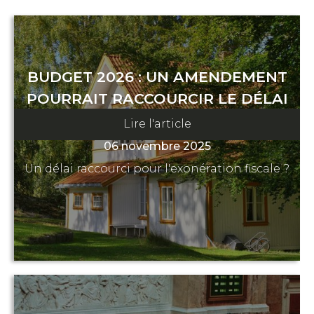
BUDGET 2026 : UN AMENDEMENT
POURRAIT RACCOURCIR LE DÉLAI
D’EXONÉRATION FISCALE
Lire l'article
06 novembre 2025
Un délai raccourci pour l'exonération fiscale ?