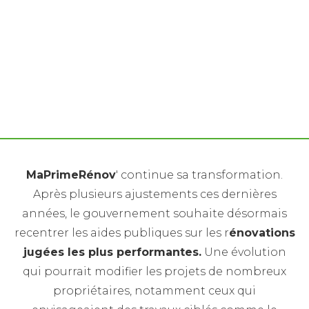
Réforme MaPrimeRénov' : poêles à bois, fenêtres et
isolation ne seront plus aidés seuls. Impact sur la
rénovation immobilière.
MaPrimeRénov
' continue sa transformation.
Après plusieurs ajustements ces dernières
années, le gouvernement souhaite désormais
recentrer les aides publiques sur les r
énovations
jugées les plus performantes.
Une évolution
qui pourrait modifier les projets de nombreux
propriétaires, notamment ceux qui