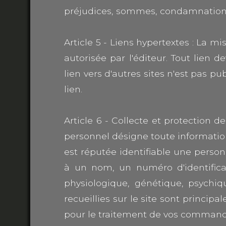
préjudices, sommes, condamnations 
Article 5 - Liens hypertextes : La mi
autorisée par l'éditeur. Tout lien 
lien vers d'autres sites n'est pas pu
lien.
Article 6 - Collecte et protection 
personnel désigne toute informatio
est réputée identifiable une perso
à un nom, un numéro d'identifica
physiologique, génétique, psychiq
recueillies sur le site sont principa
pour le traitement de vos commande