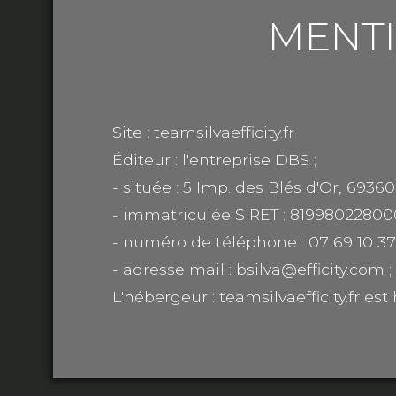
MENTI
Site : teamsilvaefficity.fr
Éditeur : l'entreprise DBS ;
- située : 5 Imp. des Blés d'Or, 69360
- immatriculée SIRET
: 81998022800
- numéro de téléphone : 07 69 10 37 
- adresse mail : bsilva@efficity.com ;
L'hébergeur : teamsilvaefficity.fr e