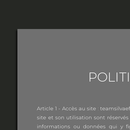
POLIT
Article 1 - Accès au site : teamsilvae
site et son utilisation sont réserv
informations ou données qui y fi