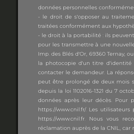
données personnelles conformémen
- le droit de s'opposer au traitem
traitées conformément aux hypothè
- le droit à la portabilité : ils peu
pour les transmettre à une nouvelle
Imp. des Blés d'Or, 69360 Ternay, o
la photocopie d'un titre d'identité
contacter le demandeur. La réponse
peut être prolongé de deux mois s
depuis la loi 1102016-1321 du 7 octob
données après leur décès. Pour pl
https://www.cnil.fr/. Les utilisate
https://www.cnil.fr. Nous vous
réclamation auprès de la CNIL, car 