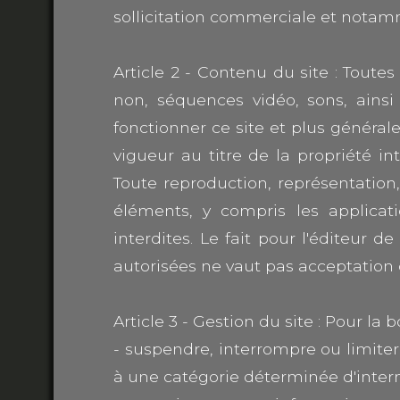
sollicitation commerciale et notamme
Article 2 - Contenu du site : Toute
non, séquences vidéo, sons, ainsi 
fonctionner ce site et plus générale
vigueur au titre de la propriété int
Toute reproduction, représentation,
éléments, y compris les applicati
interdites. Le fait pour l'éditeur
autorisées ne vaut pas acceptation d
Article 3 - Gestion du site : Pour la
- suspendre, interrompre ou limiter l
à une catégorie déterminée d'intern