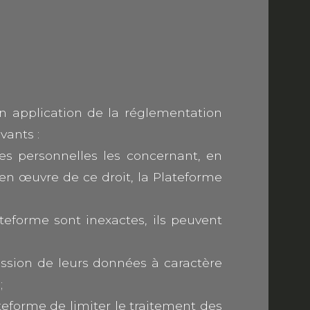
En application de la réglementation
vants :
nées personnelles les concernant, en
 en œuvre de ce droit, la Plateforme
ateforme sont inexactes, ils peuvent
ession de leurs données à caractère
;
ateforme de limiter le traitement des