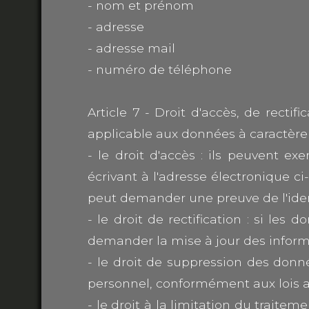
- nom et prénom
- adresse
- adresse mail
- numéro de téléphone
Article 7 - Droit d'accès, de rect
applicable aux données à caractère p
- le droit d'accès : ils peuvent ex
écrivant à l'adresse électronique c
peut demander une preuve de l'identit
- le droit de rectification : si le
demander la mise à jour des inform
- le droit de suppression des donn
personnel, conformément aux lois a
- le droit à la limitation du traite