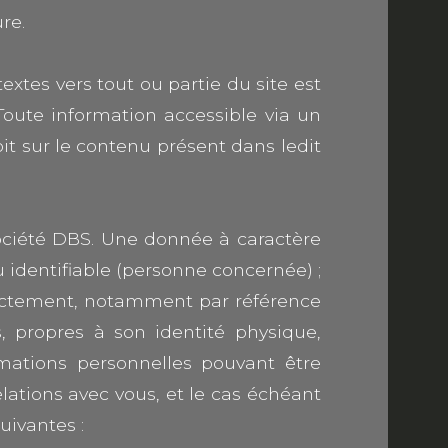
re.
textes vers tout ou partie du site est
 Toute information accessible via un
roit sur le contenu présent dans ledit
 société DBS. Une donnée à caractère
identifiable (personne concernée) ;
irectement, notamment par référence
 propres à son identité physique,
rmations personnelles pouvant être
relations avec vous, et le cas échéant
uivantes :