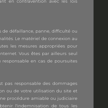
nt en contravention avec les lois
 de défaillance, panne, difficulté ou
alités. Le matériel de connexion au
toutes les mesures appropriées pour
ternet. Vous êtes par ailleurs seul
u responsable en cas de poursuites
n'est pas responsable des dommages
 ou de votre utilisation du site et
d'une procédure amiable ou judiciaire
btenir l'indemnisation de tous les