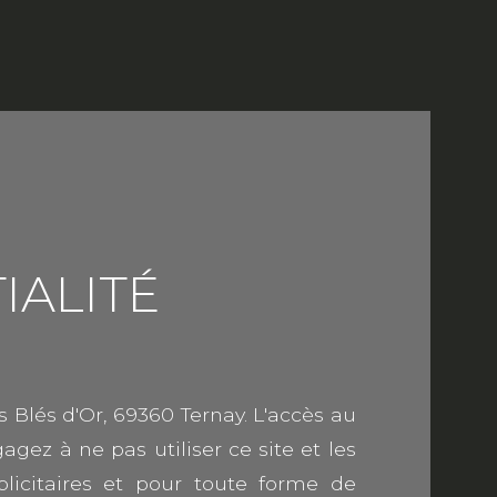
IALITÉ
des Blés d'Or, 69360 Ternay. L'accès au
gez à ne pas utiliser ce site et les
licitaires et pour toute forme de