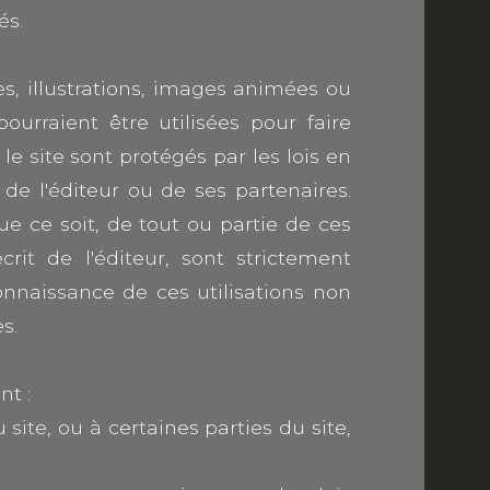
és.
es, illustrations, images animées ou
ourraient être utilisées pour faire
le site sont protégés par les lois en
e de l'éditeur ou de ses partenaires.
ue ce soit, de tout ou partie de ces
rit de l'éditeur, sont strictement
onnaissance de ces utilisations non
es.
nt :
 site, ou à certaines parties du site,