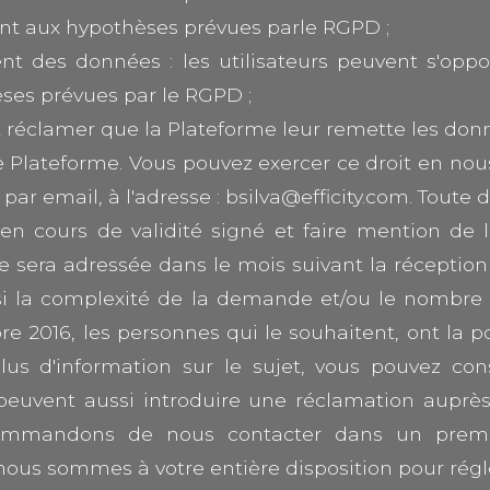
t aux hypothèses prévues parle RGPD ;
ent des données : les utilisateurs peuvent s'op
ses prévues par le RGPD ;
vent réclamer que la Plateforme leur remette les do
 Plateforme. Vous pouvez exercer ce droit en nous 
u par email, à l'adresse : bsilva@efficity.com. To
 en cours de validité signé et faire mention de l
 sera adressée dans le mois suivant la réceptio
i la complexité de la demande et/ou le nombre 
re 2016, les personnes qui le souhaitent, ont la po
us d'information sur le sujet, vous pouvez consu
urs peuvent aussi introduire une réclamation auprès
 recommandons de nous contacter dans un pre
nous sommes à votre entière disposition pour régl