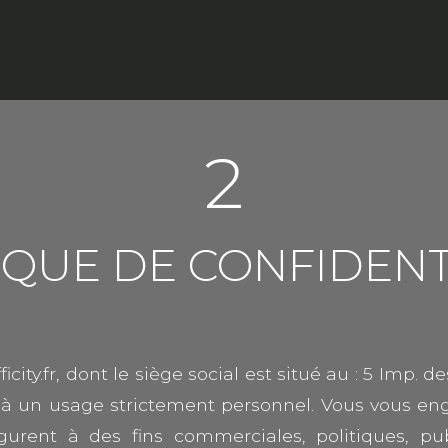
2
IQUE DE CONFIDENT
fficity.fr, dont le siège social est situé au : 5 Imp. 
és à un usage strictement personnel. Vous vous enga
gurent à des fins commerciales, politiques, pub