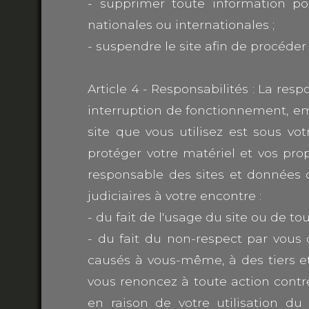
- supprimer toute information po
nationales ou internationales ;
- suspendre le site afin de procéder
Article 4 - Responsabilités : La res
interruption de fonctionnement, em
site que vous utilisez est sous vo
protéger votre matériel et vos pro
responsable des sites et données 
judiciaires à votre encontre :
- du fait de l'usage du site ou de tou
- du fait du non-respect par vous
causés à vous-même, à des tiers et
vous renoncez à toute action contre 
en raison de votre utilisation du