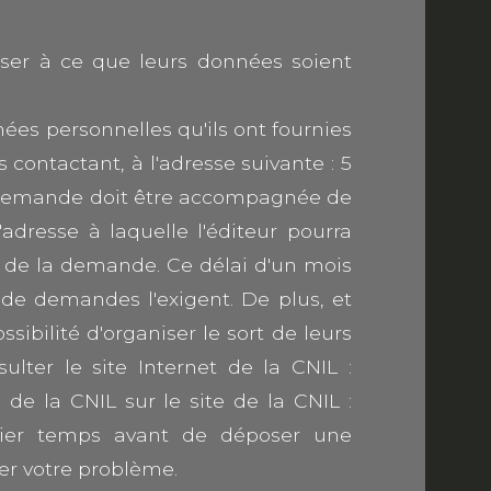
poser à ce que leurs données soient
nnées personnelles qu'ils ont fournies
contactant, à l'adresse suivante : 5
ute demande doit être accompagnée de
'adresse à laquelle l'éditeur pourra
n de la demande. Ce délai d'un mois
de demandes l'exigent. De plus, et
ssibilité d'organiser le sort de leurs
lter le site Internet de la CNIL :
 de la CNIL sur le site de la CNIL :
mier temps avant de déposer une
er votre problème.