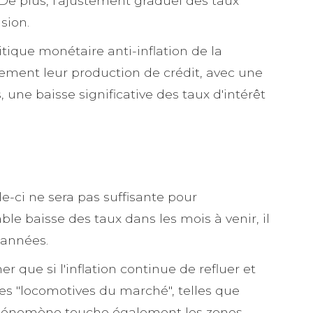
De plus, l'ajustement graduel des taux
sion.
tique monétaire anti-inflation de la
ement leur production de crédit, avec une
 une baisse significative des taux d'intérêt
e-ci ne sera pas suffisante pour
e baisse des taux dans les mois à venir, il
 années.
r que si l'inflation continue de refluer et
es "locomotives du marché", telles que
 phénomène touche également les zones