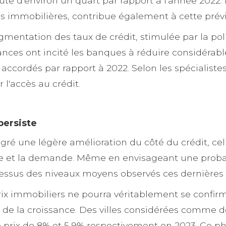
te d'environ un quart par rapport à l'année 2022. 
es immobilières, contribue également à cette prévi
mentation des taux de crédit, stimulée par la poli
nces ont incité les banques à réduire considérabl
cordés par rapport à 2022. Selon les spécialistes,
r l'accès au crédit.
persiste
ré une légère amélioration du côté du crédit, cell
fre et la demande. Même en envisageant une probabl
dessus des niveaux moyens observés ces dernières
rix immobiliers ne pourra véritablement se confirme
e de la croissance. Des villes considérées comme d
de prix de 8% et 5,9% respectivement en 2023. Ce