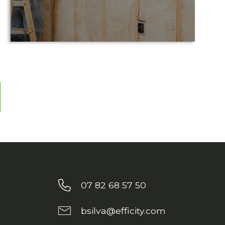
07 82 68 57 50
bsilva@efficity.com