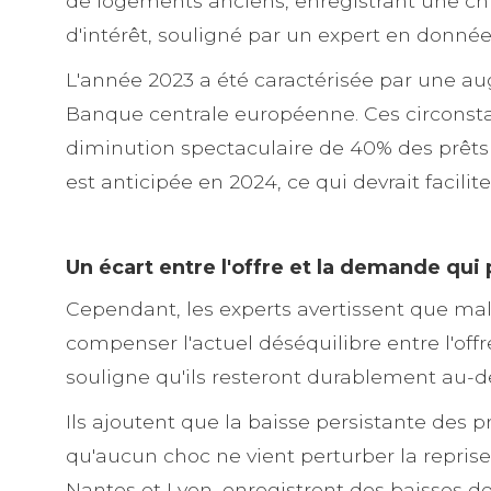
de logements anciens, enregistrant une chu
d'intérêt, souligné par un expert en donné
L'année 2023 a été caractérisée par une aug
Banque centrale européenne. Ces circonsta
diminution spectaculaire de 40% des prêts ac
est anticipée en 2024, ce qui devrait facilite
Un écart entre l'offre et la demande qui 
Cependant, les experts avertissent que malg
compenser l'actuel déséquilibre entre l'of
souligne qu'ils resteront durablement au-
Ils ajoutent que la baisse persistante des p
qu'aucun choc ne vient perturber la repris
Nantes et Lyon, enregistrent des baisses 