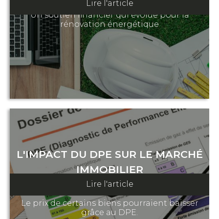
Lire l'article
Un soutien financier qui évolue pour la
rénovation énergétique
L'IMPACT DU DPE SUR LE MARCHÉ
IMMOBILIER
Lire l'article
08 février 2023
Le prix de certains biens pourraient baisser
grâce au DPE.