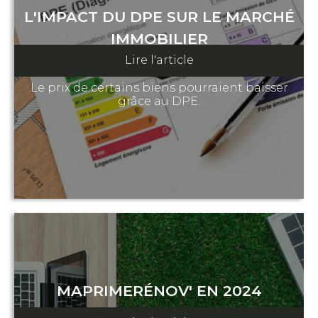
L'IMPACT DU DPE SUR LE MARCHÉ
IMMOBILIER
Lire l'article
08 février 2023
Le prix de certains biens pourraient baisser
grâce au DPE.
MAPRIMERÉNOV' EN 2024
11 décembre 2023