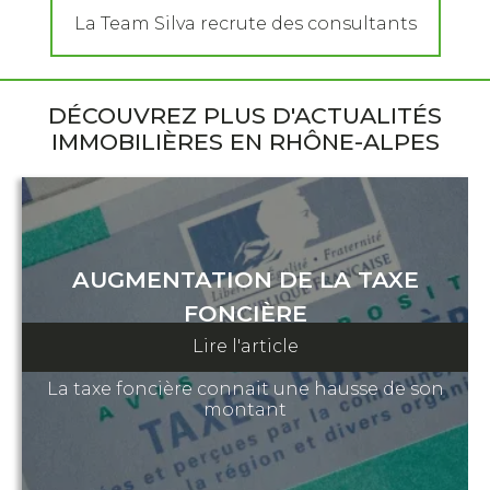
La Team Silva recrute des consultants
DÉCOUVREZ PLUS D'ACTUALITÉS
IMMOBILIÈRES EN RHÔNE-ALPES
AUGMENTATION DE LA TAXE
FONCIÈRE
Lire l'article
7 Septembre 2023
La taxe foncière connait une hausse de son
montant