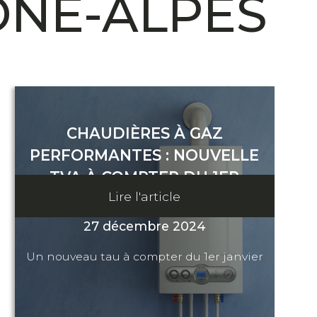
ÔNE-ALPES
CHAUDIÈRES À GAZ
PERFORMANTES : NOUVELLE
TVA À COMPTER DU 1ER
Lire l'article
JANVIER
27 décembre 2024
Un nouveau tau à compter du 1er janvier