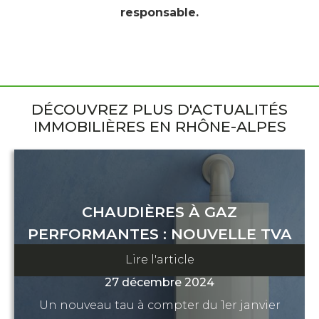
responsable.
DÉCOUVREZ PLUS D'ACTUALITÉS
IMMOBILIÈRES EN RHÔNE-ALPES
CHAUDIÈRES À GAZ
PERFORMANTES : NOUVELLE TVA
À COMPTER DU 1ER JANVIER
Lire l'article
27 décembre 2024
Un nouveau tau à compter du 1er janvier