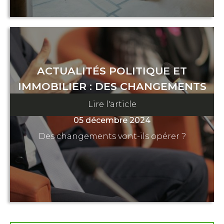
ACTUALITÉS POLITIQUE ET
IMMOBILIER : DES CHANGEMENTS
À VENIR ?
Lire l'article
05 décembre 2024
Des changements vont-ils opérer ?