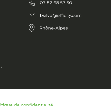
07 82 68 57 50
bsilva@efficity.com
Rhône-Alpes
s
itique de confidentialité