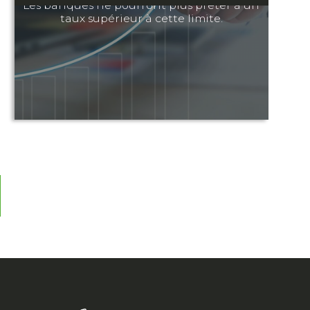
Les banques ne pourront plus prêter à un
taux supérieur à cette limite.