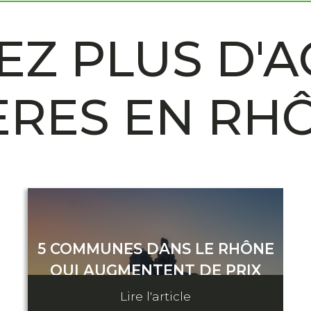
Z PLUS D'A
ÈRES EN RH
5 COMMUNES DANS LE RHÔNE
QUI AUGMENTENT DE PRIX
Lire l'article
10 février 2023