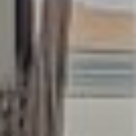
Contactez notre consultant immobilier
Bruno Silva
En tant que membre de la Team Silva basé à
Sérézin-Du-Rhône et ses alentours, je mets à votre
disposition mes services et mon expertise du
secteur pour vos projets de vie. De la première
estimation à la signature de l’acte authentique, je
vous accompagne et vous conseille afin de vous
aider à réaliser votre transaction immobilière dans
les meilleures conditions possibles.