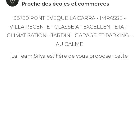
Proche des écoles et commerces
38790 PONT EVEQUE LA CARRA - IMPASSE -
VILLA RECENTE - CLASSE A - EXCELLENT ETAT -
CLIMATISATION - JARDIN - GARAGE ET PARKING -
AU CALME
La Team Silva est fière de vous proposer cette
très belle villa mitoyenne par le garage de type
T4 de 90m² sur son terrain de 347m² située dans
une impasse au calme sur la commune de Pont-
Eveque secteur de la Carra. Edifiée en 2023 et
parfaitement entretenue, cette dernière est
composée d'un hall d'entrée donnant sur une
belle pièce à vivre climatisée de 45m² avec
cuisine ouverte entièrement équipée et son
accès à une terrasse de 20m² exposée Est et son