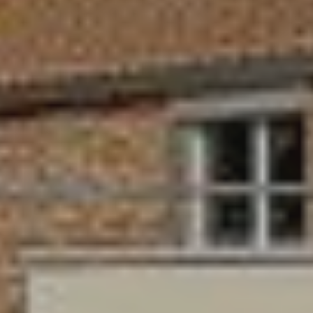
Contactez notre consultant immobilier
Bruno Silva
En tant que membre de la Team Silva basé à
Sérézin-Du-Rhône et ses alentours, je mets à votre
disposition mes services et mon expertise du
secteur pour vos projets de vie. De la première
estimation à la signature de l’acte authentique, je
vous accompagne et vous conseille afin de vous
aider à réaliser votre transaction immobilière dans
les meilleures conditions possibles.