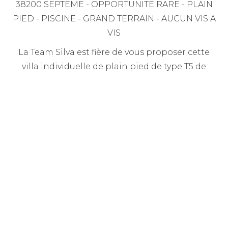
38200 SEPTEME - OPPORTUNITE RARE - PLAIN
PIED - PISCINE - GRAND TERRAIN - AUCUN VIS A
VIS
La Team Silva est fière de vous proposer cette
villa individuelle de plain pied de type T5 de
130m² sur son terrain de 1134m² située sur la
commune de Septème.
Parfaitement entretenue, cette dernière est
composée d’un hall d’entrée avec placards
donnant sur une superbe pièce à vivre avec
cheminée de 45m², traversante Est Ouest d'une
cuisine semi-ouverte partiellement équipée de
15m² avec accès à une terrasse de 35m² exposée
Sud Ouest et sa piscine.
De plus, vous disposerez d'une suite parentale