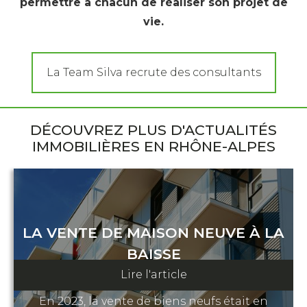
permettre à chacun de réaliser son projet de
vie.
La Team Silva recrute des consultants
DÉCOUVREZ PLUS D'ACTUALITÉS
IMMOBILIÈRES EN RHÔNE-ALPES
LA VENTE DE MAISON NEUVE À LA
BAISSE
Lire l'article
02 mars 2024
En 2023, la vente de biens neufs était en