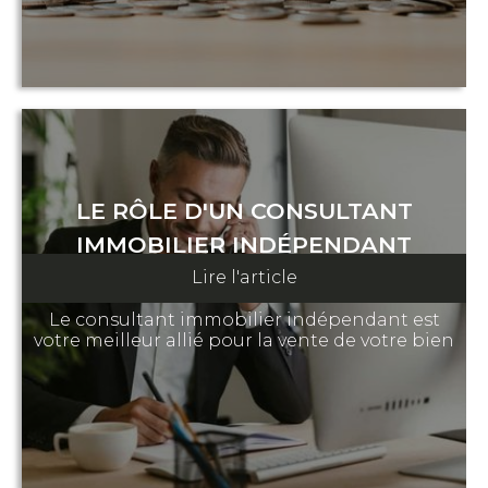
LE RÔLE D'UN CONSULTANT
IMMOBILIER INDÉPENDANT
Lire l'article
5 Mai 2023
Le consultant immobilier indépendant est
votre meilleur allié pour la vente de votre bien