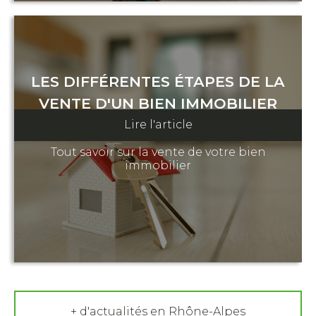
LES DIFFÉRENTES ÉTAPES DE LA
VENTE D'UN BIEN IMMOBILIER
Lire l'article
21 mai 2023
Tout savoir sur la vente de votre bien
immobilier
+ d'actualités en Rhône-Alpes