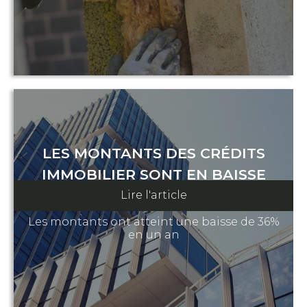
LES MONTANTS DES CRÉDITS
IMMOBILIER SONT EN BAISSE
Lire l'article
07 août 2024
Les montants ont atteint une baisse de 36%
en un an