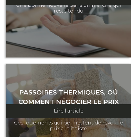
Une bonne nouvelle dans un marché qui
reste tendu
PASSOIRES THERMIQUES, OÙ
COMMENT NÉGOCIER LE PRIX
Lire l'article
12 août 2024
Ces logements qui permettent de revoir le
prix à la baisse