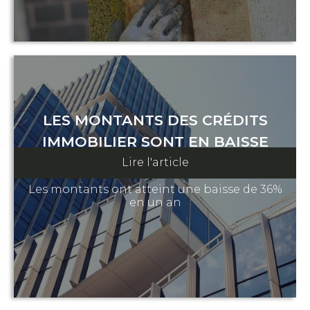
LES MONTANTS DES CRÉDITS
IMMOBILIER SONT EN BAISSE
Lire l'article
07 août 2024
Les montants ont atteint une baisse de 36%
en un an