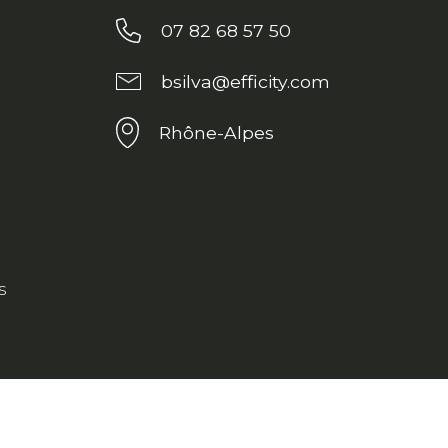
07 82 68 57 50
bsilva@efficity.com
Rhône-Alpes
s