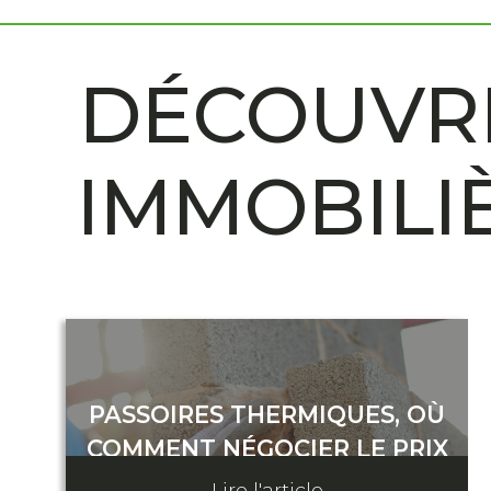
DÉCOUVRE
IMMOBILI
PASSOIRES THERMIQUES, OÙ
COMMENT NÉGOCIER LE PRIX
Lire l'article
12 août 2024