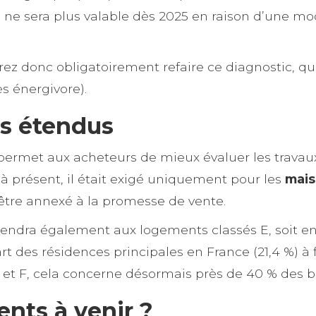
021, il ne sera plus valable dès 2025 en raison d’un
vrez donc obligatoirement refaire ce diagnostic, q
ès énergivore).
es étendus
 permet aux acheteurs de mieux évaluer les travau
 présent, il était exigé uniquement pour les
mais
 être annexé à la promesse de vente.
étendra également aux logements classés E, soit e
des résidences principales en France (21,4 %) à fi
 et F, cela concerne désormais près de 40 % des b
ts à venir ?