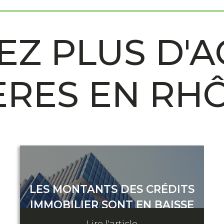
Z PLUS D'A
ÈRES EN RH
LES MONTANTS DES CRÉDITS
IMMOBILIER SONT EN BAISSE
Lire l'article
07 août 2024