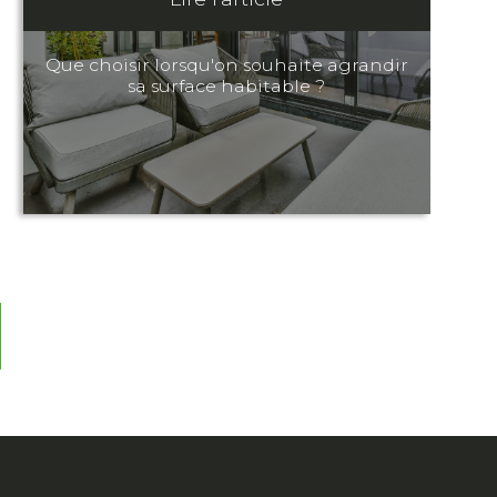
28 octobre 2024
Que choisir lorsqu'on souhaite agrandir
sa surface habitable ?