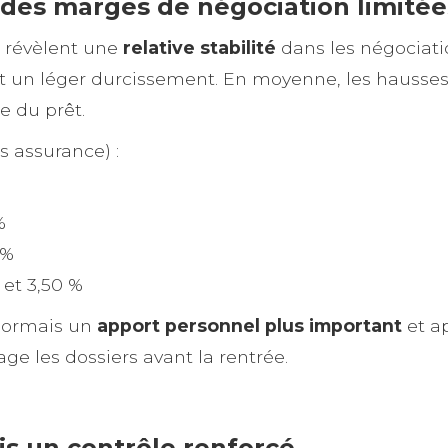
des marges de négociation limitée
 révèlent une
relative stabilité
dans les négociatio
 un léger durcissement. En moyenne, les hausses
e du prêt.
s assurance) :
%
 %
 et 3,50 %
sormais un
apport personnel plus important
et a
ge les dossiers avant la rentrée.
s un contrôle renforcé