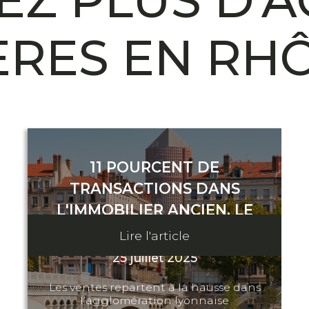
Z PLUS D'A
ÈRES EN RH
11 POURCENT DE
TRANSACTIONS DANS
L'IMMOBILIER ANCIEN, LE
MARCHÉ REPART À LYON
Lire l'article
25 juillet 2025
Les ventes repartent à la hausse dans
l’agglomération lyonnaise