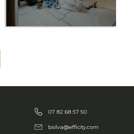
07 82 68 57 50
bsilva@efficity.com