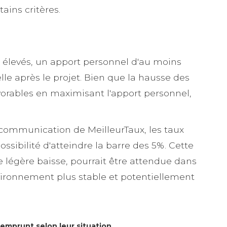
ains critères.
us élevés, un apport personnel d'au moins
lle après le projet. Bien que la hausse des
 favorables en maximisant l'apport personnel,
a communication de MeilleurTaux, les taux
sibilité d'atteindre la barre des 5%. Cette
e légère baisse, pourrait être attendue dans
nvironnement plus stable et potentiellement
'emprunt selon leur situation.