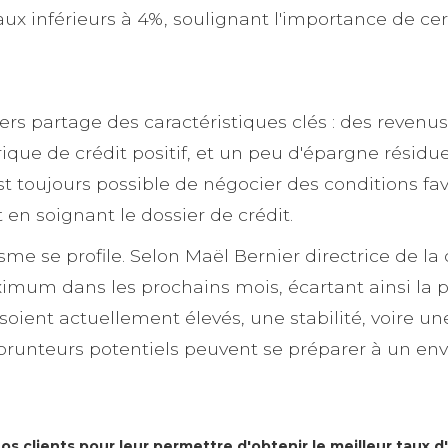
 inférieurs à 4%, soulignant l'importance de cert
iers partage des caractéristiques clés : des reven
rique de crédit positif, et un peu d'épargne résidue
 il est toujours possible de négocier des conditions
t en soignant le dossier de crédit.
isme se profile. Selon Maël Bernier directrice de l
imum dans les prochains mois, écartant ainsi la pos
oient actuellement élevés, une stabilité, voire un
emprunteurs potentiels peuvent se préparer à un e
s clients pour leur permettre d'obtenir le meilleur taux d