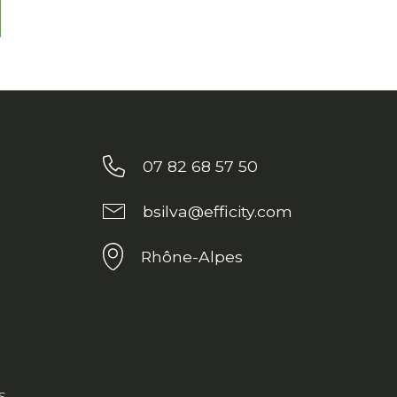
07 82 68 57 50
bsilva@efficity.com
Rhône-Alpes
s