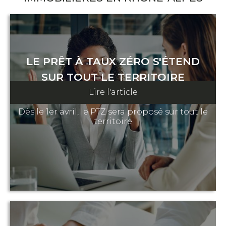
LE PRÊT À TAUX ZÉRO S'ÉTEND
SUR TOUT LE TERRITOIRE
Lire l'article
19 février 2025
Dès le 1er avril, le PTZ sera proposé sur tout le
territoire