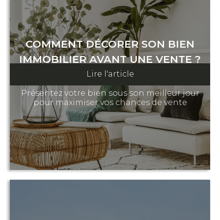
COMMENT DÉCORER SON BIEN
IMMOBILIER AVANT UNE VENTE ?
Lire l'article
9 juin 2023
Présentez votre bien sous son meilleur jour
pour maximiser vos chances de vente