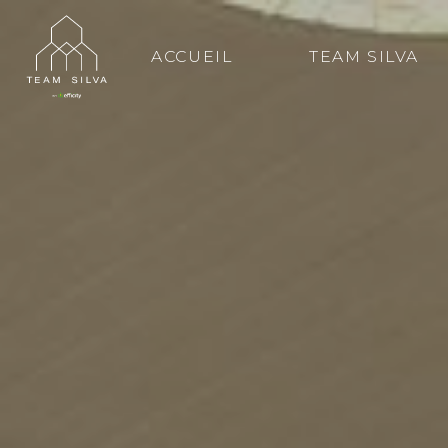
ACCUEIL
TEAM SILVA
Conta
Bruno Si
En tant q
mets à vo
de vie. D
accompagn
immobiliè