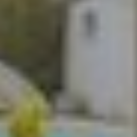
En tant que membre de la Team Silva basée à
Caluire-et-Cuire et ses alentours, je mets à votre
disposition mes services et mon expertise du
secteur pour vos projets de vie. De la première
estimation à la signature de l’acte authentique, je
vous accompagne et vous conseille afin de vous
aider à réaliser votre transaction immobilière dans
les meilleures conditions possibles.