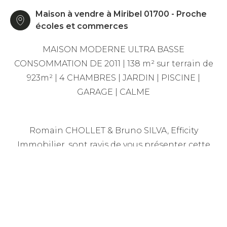
Maison à vendre à Miribel 01700 - Proche
écoles et commerces
MAISON MODERNE ULTRA BASSE
CONSOMMATION DE 2011 | 138 m² sur terrain de
923m² | 4 CHAMBRES | JARDIN | PISCINE |
GARAGE | CALME
Romain CHOLLET & Bruno SILVA, Efficity
Immobilier, sont ravis de vous présenter cette
maison conjuguant confort, modernité,
efficience énergétique et qualité de vie.
Construite en 2011 selon des standards élevés en
matière d'isolation et de respect de
l'environnement, chaque détail a été pensé