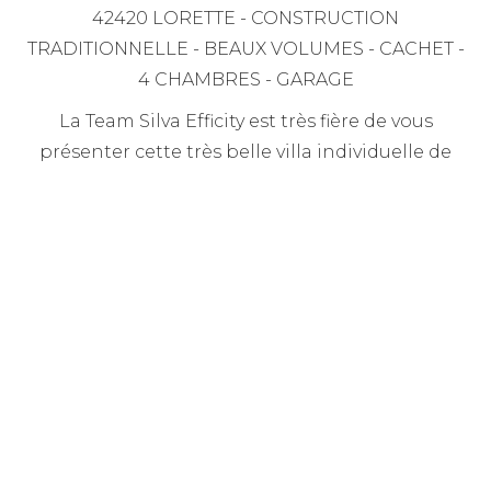
42420 LORETTE - CONSTRUCTION
TRADITIONNELLE - BEAUX VOLUMES - CACHET -
4 CHAMBRES - GARAGE
La Team Silva Efficity est très fière de vous
présenter cette très belle villa individuelle de
construction traditionnelle de type T5 de 160m²
sur une parcelle de terrain de 500m² située sur
le secteur de Lorette. Edifiée en 1940 et rénovée
dans les années 80 avec d'excellentes
prestations, cette dernière est composée d'une
superbe pièce à vivre cathédrale de 75m² avec
cuisine ouverte à aménager avec accès à une
terrasse ombragée de 20m² et son jardin sans
aucun vis à vis.
De plus, vous profiterez de 2 chambres
spacieuses, d'une salle d'eau et d'un WC séparé.