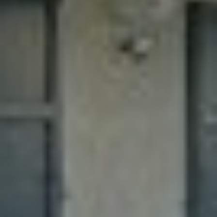
Contactez notre consultant immobilier
Bruno Silva
En tant que membre de la Team Silva basé à
Sérézin-Du-Rhône et ses alentours, je mets à votre
disposition mes services et mon expertise du
secteur pour vos projets de vie. De la première
estimation à la signature de l’acte authentique, je
vous accompagne et vous conseille afin de vous
aider à réaliser votre transaction immobilière dans
les meilleures conditions possibles.