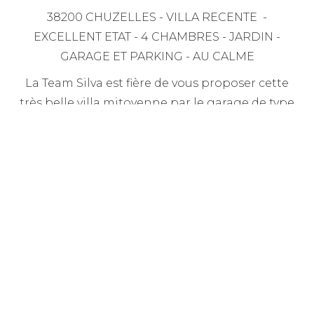
38200 CHUZELLES - VILLA RECENTE -
EXCELLENT ETAT - 4 CHAMBRES - JARDIN -
GARAGE ET PARKING - AU CALME
La Team Silva est fière de vous proposer cette
très belle villa mitoyenne par le garage de type
T5 de 100 m² sur son terrain de 360m² située sur
le village très prisé de Chuzelles. Edifiée en 2016
et parfaitement entretenue, cette dernière est
composée d'un hall d'entrée donnant sur une
belle pièce à vivre de 30m² avec cuisine ouverte
entièrement équipée et son accès à une terrasse
de 26m² exposée Sud Est et son jardin.
Par ailleurs, vous disposerez d'une suite
parentale de 15 m2 avec salle d'eau privative,
d'un espace buanderie / cellier et d'un WC