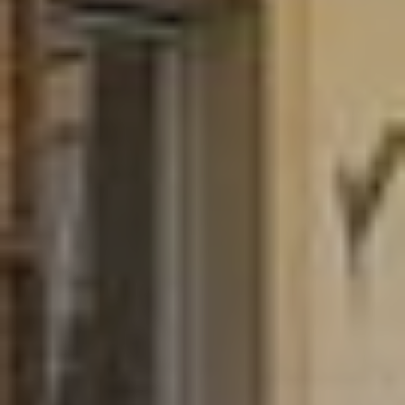
Contactez notre consultant immobilier
Bruno Silva
En tant que membre de la Team Silva basé à
Sérézin-Du-Rhône et ses alentours, je mets à votre
disposition mes services et mon expertise du
secteur pour vos projets de vie. De la première
estimation à la signature de l’acte authentique, je
vous accompagne et vous conseille afin de vous
aider à réaliser votre transaction immobilière dans
les meilleures conditions possibles.