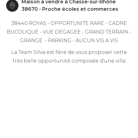
Maison à vendre à Chasse-sur-Rhône
38670 - Proche écoles et commerces
38440 ROYAS - OPPORTUNITE RARE - CADRE
BUCOLIQUE - VUE DEGAGEE - GRAND TERRAIN -
GRANGE - PARKING - AUCUN VIS A VIS
La Team Silva est fière de vous proposer cette
très belle opportunité composée d'une villa
individuelle de type T4 de 100m² sur son terrain
de 1167m² située sur la commune de Royas.
Nichée dans une ruelle au calme et
parfaitement entretenue, cette dernière est
composée d’un hall d’entrée donnant sur une
belle pièce à vivre avec poêle à bois de 22m²,
d'une cuisine indépendante équipée de 15 ² avec
accès direct au jardin exposée Sud et sa vue