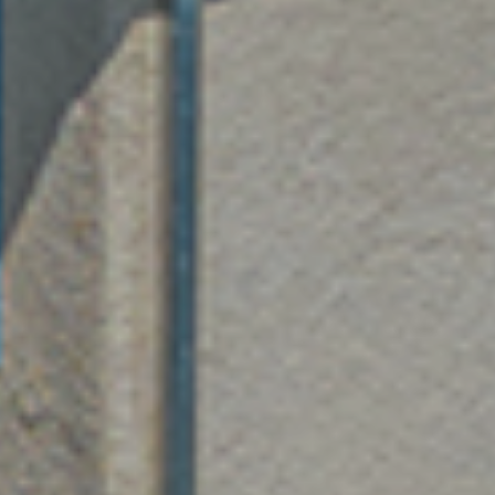
Contactez notre consultant immobilier
Bruno Silva
En tant que membre de la Team Silva basé à
Sérézin-Du-Rhône et ses alentours, je mets à votre
disposition mes services et mon expertise du
secteur pour vos projets de vie. De la première
estimation à la signature de l’acte authentique, je
vous accompagne et vous conseille afin de vous
aider à réaliser votre transaction immobilière dans
les meilleures conditions possibles.