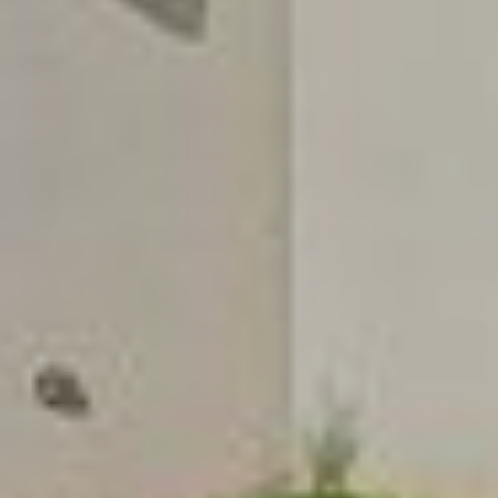
disposition mes services et mon expertise du
secteur pour vos projets de vie. De la première
estimation à la signature de l’acte authentique, je
vous accompagne et vous conseille afin de vous
aider à réaliser votre transaction immobilière dans
les meilleures conditions possibles.