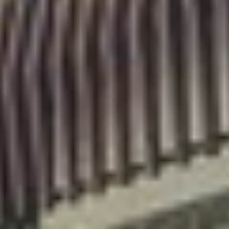
Contactez notre consultant immobilier
Bruno Silva
En tant que membre de la Team Silva basé à
Sérézin-Du-Rhône et ses alentours, je mets à votre
disposition mes services et mon expertise du
secteur pour vos projets de vie. De la première
estimation à la signature de l’acte authentique, je
vous accompagne et vous conseille afin de vous
aider à réaliser votre transaction immobilière dans
les meilleures conditions possibles.