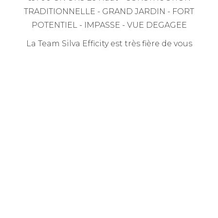
TRADITIONNELLE - GRAND JARDIN - FORT
POTENTIEL - IMPASSE - VUE DEGAGEE
La Team Silva Efficity est très fière de vous
présenter cette très belle villa traditionnelle de
type T4 de 100m² avec un rez-de-chaussée
aménageable de 100m² (possibilité de 200 m2
habitables) située sur les hauteurs de Givors. De
construction traditionnelle, cette dernière est
composée d'un hall d'entrée d'accueil donnant,
à l'étage, sur une belle pièce à vivre de 35m² avec
cheminée et son balcon filant de 8m² exposé
plein Sud avec vue dégagée sur la vallée du
Rhône, d'une cuisine indépendante équipée,
d'un dégagement desservant sur 3 chambres
spacieuses, d'une salle de bains et d'un WC