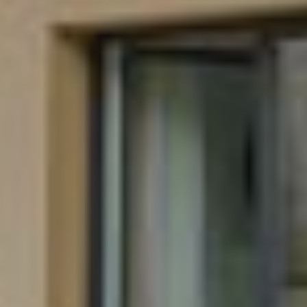
Contactez notre consultant immobilier
Bruno Silva
En tant que membre de la Team Silva basé à
Sérézin-Du-Rhône et ses alentours, je mets à votre
disposition mes services et mon expertise du
secteur pour vos projets de vie. De la première
estimation à la signature de l’acte authentique, je
vous accompagne et vous conseille afin de vous
aider à réaliser votre transaction immobilière dans
les meilleures conditions possibles.