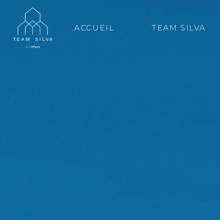
ACCUEIL
TEAM SILVA
Conta
Bruno Si
En tant q
mets à vo
de vie. D
accompagn
immobiliè