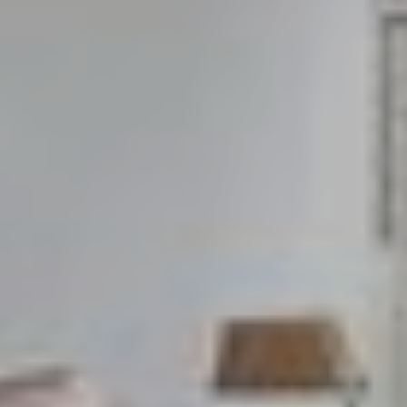
Contactez notre consultant immobilier
Bruno Silva
En tant que membre de la Team Silva basé à
Sérézin-Du-Rhône et ses alentours, je mets à votre
disposition mes services et mon expertise du
secteur pour vos projets de vie. De la première
estimation à la signature de l’acte authentique, je
vous accompagne et vous conseille afin de vous
aider à réaliser votre transaction immobilière dans
les meilleures conditions possibles.