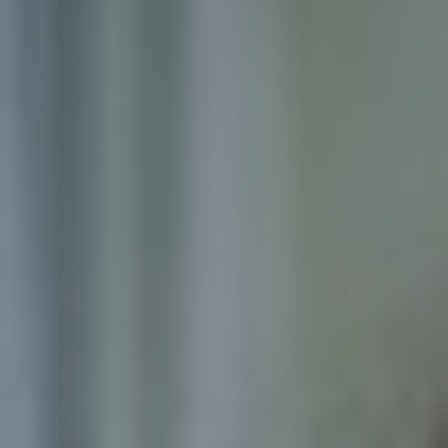
Contactez notre consultant immobilier
Bruno Silva
En tant que membre de la Team Silva basé à
Sérézin-Du-Rhône et ses alentours, je mets à votre
disposition mes services et mon expertise du
secteur pour vos projets de vie. De la première
estimation à la signature de l’acte authentique, je
vous accompagne et vous conseille afin de vous
aider à réaliser votre transaction immobilière dans
les meilleures conditions possibles.