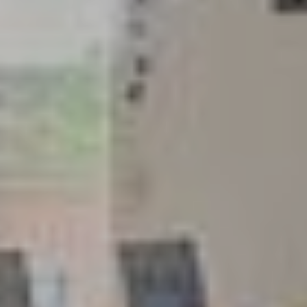
Contactez notre consultant immobilier
Bruno Silva
En tant que membre de la Team Silva basé à
Sérézin-Du-Rhône et ses alentours, je mets à votre
disposition mes services et mon expertise du
secteur pour vos projets de vie. De la première
estimation à la signature de l’acte authentique, je
vous accompagne et vous conseille afin de vous
aider à réaliser votre transaction immobilière dans
les meilleures conditions possibles.