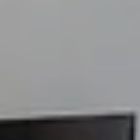
Contactez notre consultant immobilier
Bruno Silva
En tant que membre de la Team Silva basée à
Sérézin-du-Rhône et ses alentours, je mets à votre
disposition mes services et mon expertise du
secteur pour vos projets de vie. De la première
estimation à la signature de l’acte authentique, je
vous accompagne et vous conseille afin de vous
aider à réaliser votre transaction immobilière dans
les meilleures conditions possibles.