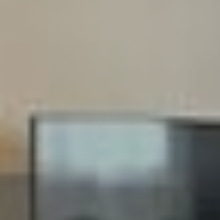
Contactez notre consultant immobilier
Bruno Silva
En tant que membre de la Team Silva basée à
Sérézin-du-Rhône et ses alentours, je mets à votre
disposition mes services et mon expertise du
secteur pour vos projets de vie. De la première
estimation à la signature de l’acte authentique, je
vous accompagne et vous conseille afin de vous
aider à réaliser votre transaction immobilière dans
les meilleures conditions possibles.