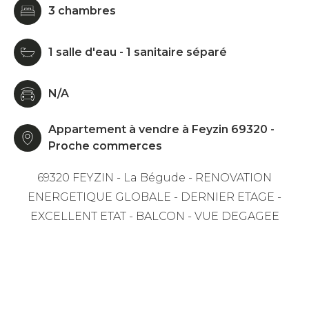
3 chambres
1 salle d'eau - 1 sanitaire séparé
N/A
Appartement à vendre à Feyzin 69320 -
Proche commerces
69320 FEYZIN - La Bégude - RENOVATION
ENERGETIQUE GLOBALE - DERNIER ETAGE -
EXCELLENT ETAT - BALCON - VUE DEGAGEE
La Team Silva Efficity est fière de vous proposer
ce très bel appartement lumineux de type T4 de
84m² situé au coeur de la Bégude sur les
hauteurs du village de Feyzin.