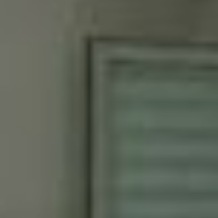
Contactez notre consultant immobilier
Bruno Silva
En tant que membre de la Team Silva basée à
Ternay et ses alentours, je mets à votre disposition
mes services et mon expertise du secteur pour vos
projets de vie. De la première estimation à la