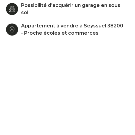
Possibilité d'acquérir un garage en sous
sol
Appartement à vendre à Seyssuel 38200
- Proche écoles et commerces
38200 SEYSSUEL– RESIDENCE DE STANDING
NEUVE - FRAIS DE NOTAIRE REDUITS - DERNIER
ETAGE - BALCONS - EXCELLENTES PRESTATIONS
- POSSIBILITE GARAGE
La Team Silva est fière de vous présenter ce très
bel appartement au dernier étage de type T3 de
72m², situé dans la résidence neuve de haut
standing « Le Pré du Château » dans le village
très prisé de Seyssuel. Implanté dans un petit
bâtiment intimiste d’un seul étage, ce bien est
composé d'une belle pièce à vivre avec cuisine à