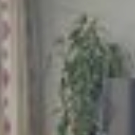
Contactez notre consultant immobilier
Bruno Silva
En tant que membre de la Team Silva basée à
Sérézin-du-Rhône et ses alentours, je mets à votre
disposition mes services et mon expertise du
secteur pour vos projets de vie. De la première
estimation à la signature de l’acte authentique, je
vous accompagne et vous conseille afin de vous
aider à réaliser votre transaction immobilière dans
les meilleures conditions possibles.