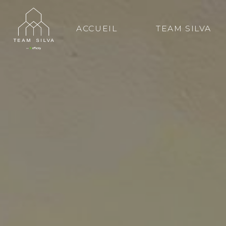
ACCUEIL
TEAM SILVA
Conta
Bruno Si
En tant q
mets à vo
de vie. D
accompagn
immobiliè