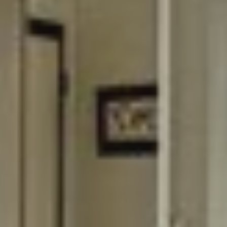
Contactez notre consultant immobilier
Cristina Esteves
En tant que membre de la Team Silva basée à
Grenoble et ses alentours, je mets à votre
disposition mes services et mon expertise du
secteur pour vos projets de vie. De la première
estimation à la signature de l’acte authentique, je
vous accompagne et vous conseille afin de vous
aider à réaliser votre transaction immobilière dans
les meilleures conditions possibles.