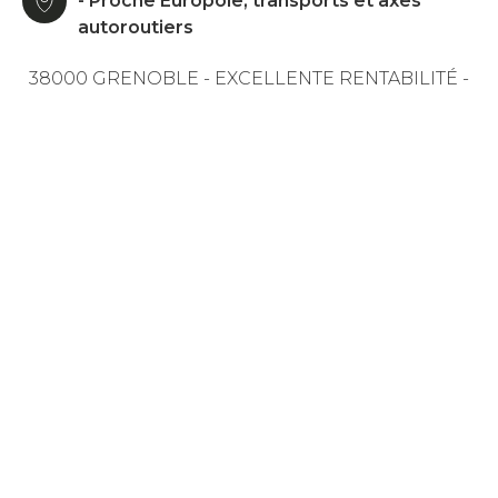
- Proche Europole, transports et axes
autoroutiers
38000 GRENOBLE - EXCELLENTE RENTABILITÉ -
ÉTAT IMPECCABLE - BELLES PRESTATIONS
Cristina Esteves et la Team Silva Efficity sont
ravies de vous présenter ce superbe
appartement T3 de 65m², entièrement rénové,
situé dans une résidence sécurisée. Il se
compose d’un hall d’entrée menant à une belle
pièce de vie de 20m², d’une cuisine
indépendante entièrement équipée avec coin
cellier, d’un dégagement desservant deux
chambres avec placards, d’une salle d’eau de
5m² et d’un WC séparé. Vous bénéficierez
également d’une cave de 6m² pour davantage